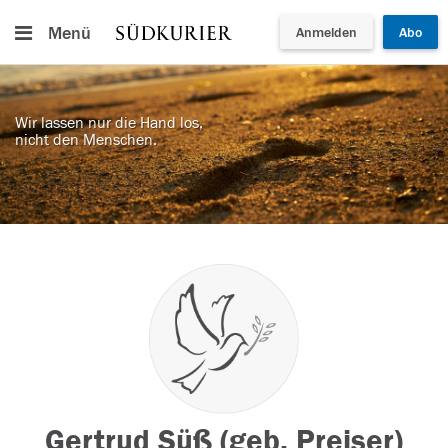
Menü
Anmelden
Abo
Wir lassen nur die Hand los,
nicht den Menschen.
Gertrud Süß (geb. Preiser)