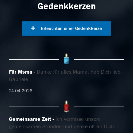
Gedenkkerzen
Erleuchten einer Gedenkkerze
Für Msma
Danke für alles Mama, hab Dich lieb.
Gabriele
24.04.2026
Gemeinsame Zeit
Ich vermisse unsere
gemeinsamen Stunden und denke oft an Dich.