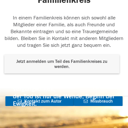
Familienkreis
In einem Familienkreis können sich sowohl alle
Mitglieder einer Familie, als auch Freunde und
Bekannte eintragen und so eine Trauergemeinde
bilden. Bleiben Sie in Kontakt mit anderen Mitgliedern
und tragen Sie sich jetzt ganz bequem ein.
Jetzt anmelden um Teil des Familienkreises zu
werden.
Der Tod ist nicht das Ende, nicht die
Vergänglichkeit,
der Tod ist nur die Wende, Beginn der
Kontakt zum Autor
Missbrauch
Ewigkeit.
aufnehmen
melden