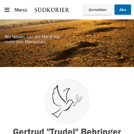
Menü
Anmelden
Abo
Wir lassen nur die Hand los,
nicht den Menschen.
Gertrud "Trudel" Behringer