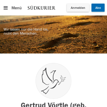
Menü
Anmelden
Abo
Wir lassen nur die Hand los,
nicht den Menschen.
Gertrud Vögtle (geb.