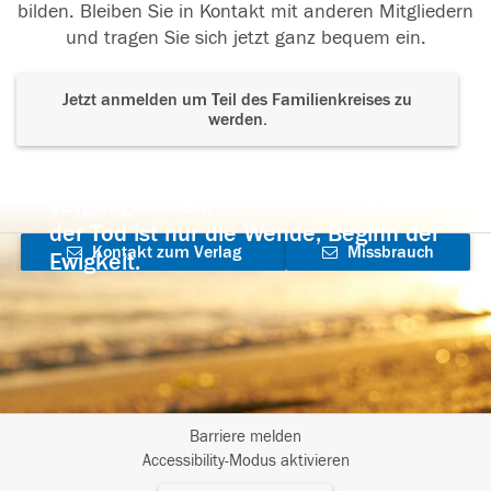
bilden. Bleiben Sie in Kontakt mit anderen Mitgliedern
und tragen Sie sich jetzt ganz bequem ein.
Jetzt anmelden um Teil des Familienkreises zu
werden.
Der Tod ist nicht das Ende, nicht die
Vergänglichkeit,
der Tod ist nur die Wende, Beginn der
Kontakt zum Verlag
Missbrauch
Ewigkeit.
aufnehmen
melden
Barriere melden
I
Accessibility-Modus aktivieren