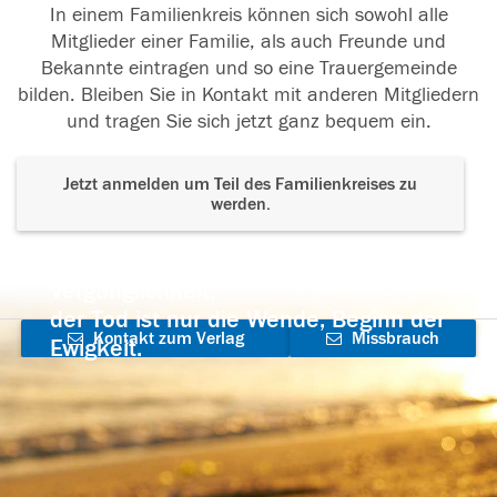
In einem Familienkreis können sich sowohl alle
Mitglieder einer Familie, als auch Freunde und
Bekannte eintragen und so eine Trauergemeinde
bilden. Bleiben Sie in Kontakt mit anderen Mitgliedern
und tragen Sie sich jetzt ganz bequem ein.
Jetzt anmelden um Teil des Familienkreises zu
werden.
Der Tod ist nicht das Ende, nicht die
Vergänglichkeit,
der Tod ist nur die Wende, Beginn der
Kontakt zum Verlag
Missbrauch
Ewigkeit.
aufnehmen
melden