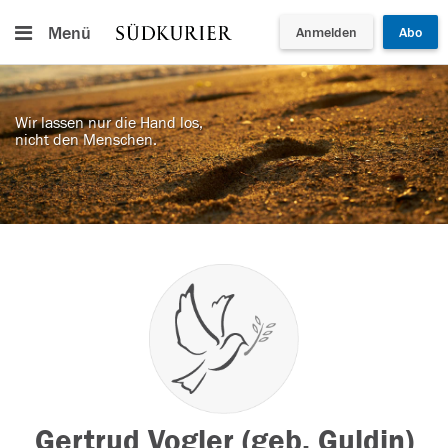
Menü
Anmelden
Abo
Wir lassen nur die Hand los,
nicht den Menschen.
Gertrud Vogler (geb. Guldin)