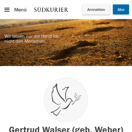
Menü
Anmelden
Abo
Wir lassen nur die Hand los,
nicht den Menschen.
Gertrud Walser (geb. Weber)