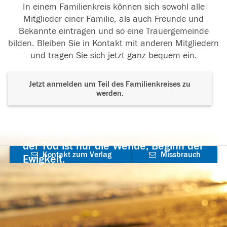
In einem Familienkreis können sich sowohl alle
Mitglieder einer Familie, als auch Freunde und
Bekannte eintragen und so eine Trauergemeinde
bilden. Bleiben Sie in Kontakt mit anderen Mitgliedern
und tragen Sie sich jetzt ganz bequem ein.
Jetzt anmelden um Teil des Familienkreises zu
werden.
Der Tod ist nicht das Ende, nicht die
Vergänglichkeit,
der Tod ist nur die Wende, Beginn der
Kontakt zum Verlag
Missbrauch
Ewigkeit.
aufnehmen
melden