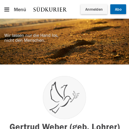
Menü
Anmelden
Abo
Wir lassen nur die Hand los,
nicht den Menschen.
Gertrud Weber (geb. Lohrer)