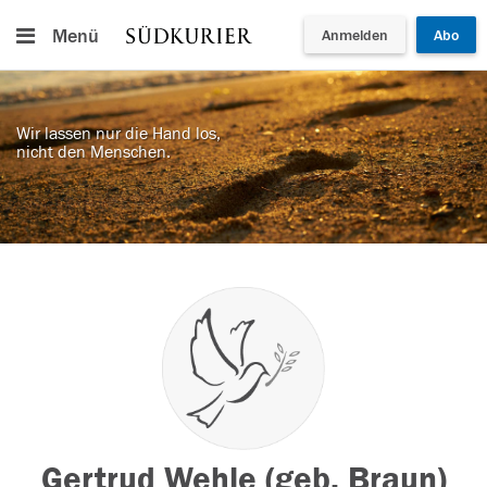
Menü
Anmelden
Abo
Wir lassen nur die Hand los,
nicht den Menschen.
Gertrud Wehle (geb. Braun)