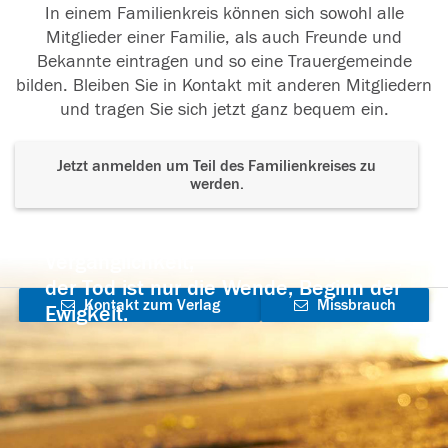
In einem Familienkreis können sich sowohl alle
Mitglieder einer Familie, als auch Freunde und
Bekannte eintragen und so eine Trauergemeinde
bilden. Bleiben Sie in Kontakt mit anderen Mitgliedern
und tragen Sie sich jetzt ganz bequem ein.
Jetzt anmelden um Teil des Familienkreises zu
werden.
Der Tod ist nicht das Ende, nicht die
Vergänglichkeit,
der Tod ist nur die Wende, Beginn der
Kontakt zum Verlag
Missbrauch
Ewigkeit.
aufnehmen
melden