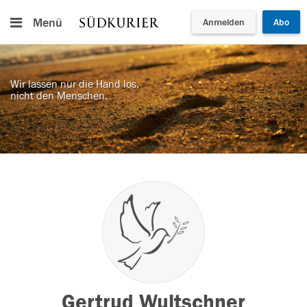
Menü
Anmelden
Abo
Wir lassen nur die Hand los,
nicht den Menschen.
Gertrud Wultschner