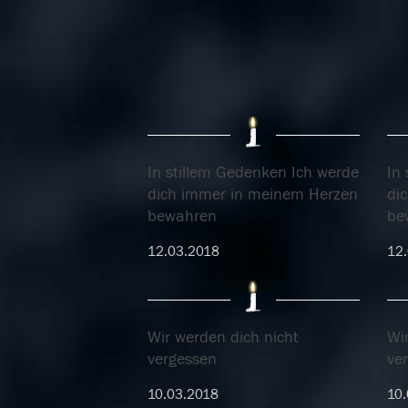
In stillem Gedenken Ich werde
In
dich immer in meinem Herzen
di
bewahren
be
12.03.2018
12
Wir werden dich nicht
Wi
vergessen
ve
10.03.2018
10.