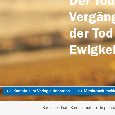
Der Tod
Vergäng
der Tod
Ewigkei
Kontakt zum Verlag aufnehmen
Missbrauch meld
Barrierefreiheit
Barriere melden
Impress