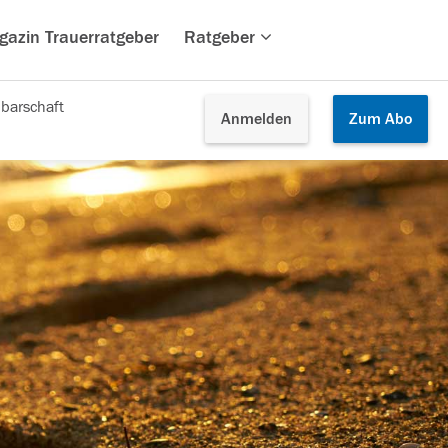
gazin Trauerratgeber
Ratgeber
barschaft
Anmelden
Zum
Abo