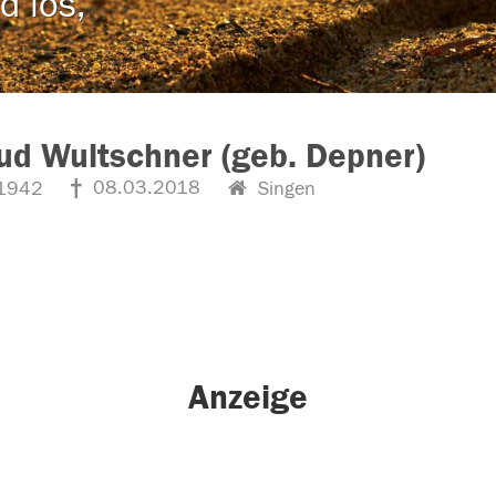
d los,
ud Wultschner (geb. Depner)
08.03.2018
1942
Singen
Anzeige