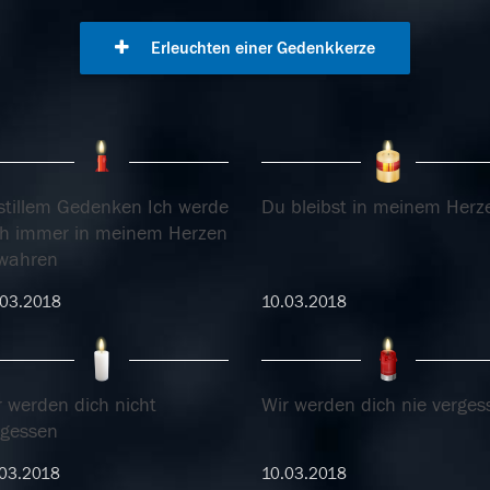
Erleuchten einer Gedenkkerze
 stillem Gedenken Ich werde
Du bleibst in meinem Herz
ch immer in meinem Herzen
wahren
.03.2018
10.03.2018
r werden dich nicht
Wir werden dich nie verges
rgessen
03.2018
10.03.2018