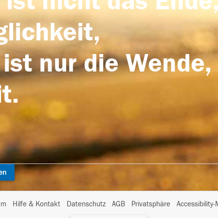
 ist nicht das Ende,
lichkeit,
 ist nur die Wende,
t.
en
I
um
Hilfe & Kontakt
Datenschutz
AGB
Privatsphäre
Accessibility
m