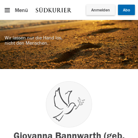
Menü
Anmelden
Abo
Wir lassen nur die Hand los,
nicht den Menschen.
Giovanna Bannwarth (geb.