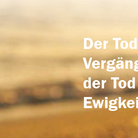
Der Tod
Vergäng
der Tod
Ewigkei