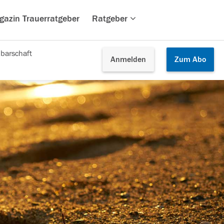
gazin Trauerratgeber
Ratgeber
barschaft
Anmelden
Zum
Abo