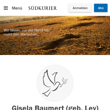
Menü
Anmelden
Abo
Wir lassen nur die Hand los,
nicht den Menschen.
Gisela Baumert (geb. Ley)