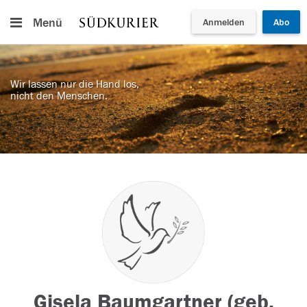
Menü
Anmelden
Abo
Wir lassen nur die Hand los,
nicht den Menschen.
Gisela Baumgartner (geb.