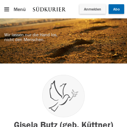
Menü
Anmelden
Abo
Wir lassen nur die Hand los,
nicht den Menschen.
Gisela Butz (geb. Küttner)