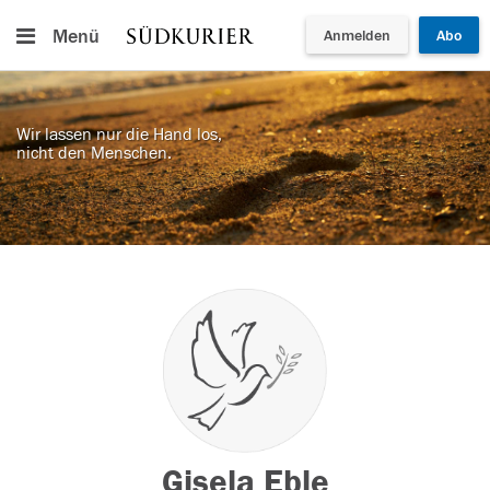
Menü
Anmelden
Abo
Wir lassen nur die Hand los,
nicht den Menschen.
Gisela Eble