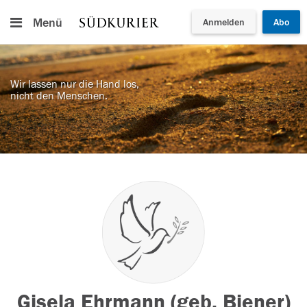
Menü
Anmelden
Abo
Wir lassen nur die Hand los,
nicht den Menschen.
Gisela Ehrmann (geb. Biener)