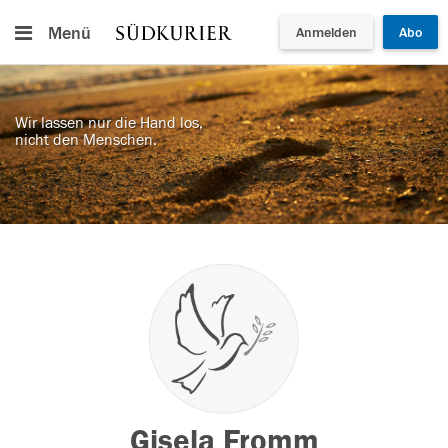
Menü
Anmelden
Abo
Wir lassen nur die Hand los,
nicht den Menschen.
Gisela Fromm