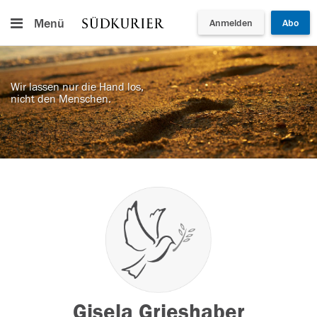
Menü
Anmelden
Abo
Wir lassen nur die Hand los,
nicht den Menschen.
Gisela Grieshaber