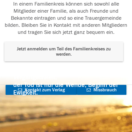
In einem Familienkreis können sich sowohl alle
Mitglieder einer Familie, als auch Freunde und
Bekannte eintragen und so eine Trauergemeinde
bilden. Bleiben Sie in Kontakt mit anderen Mitgliedern
und tragen Sie sich jetzt ganz bequem ein.
Jetzt anmelden um Teil des Familienkreises zu
werden.
Der Tod ist nicht das Ende, nicht die
Vergänglichkeit,
der Tod ist nur die Wende, Beginn der
Kontakt zum Verlag
Missbrauch
Ewigkeit.
aufnehmen
melden