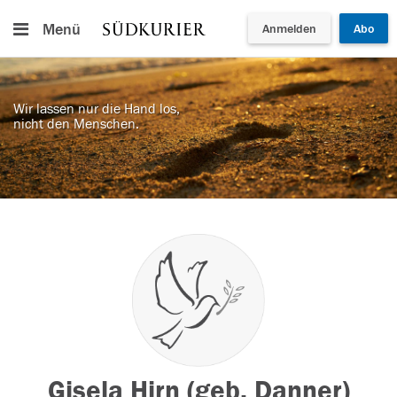
Menü
Anmelden
Abo
Wir lassen nur die Hand los,
nicht den Menschen.
Gisela Hirn (geb. Danner)