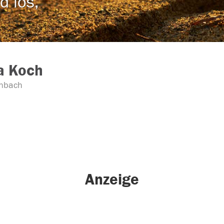
d los,
a Koch
nbach
Anzeige