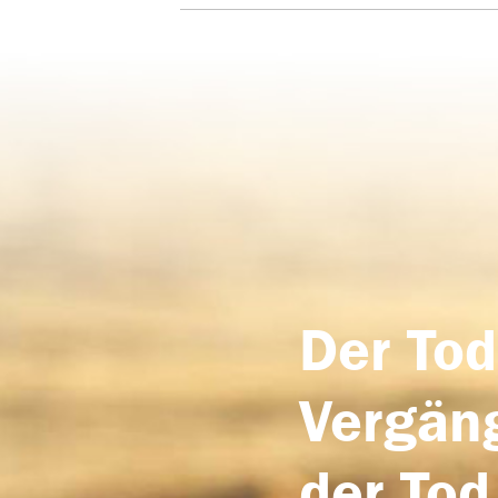
Der Tod
Vergäng
der Tod