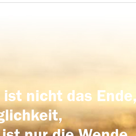
 ist nicht das Ende,
lichkeit,
 ist nur die Wende,