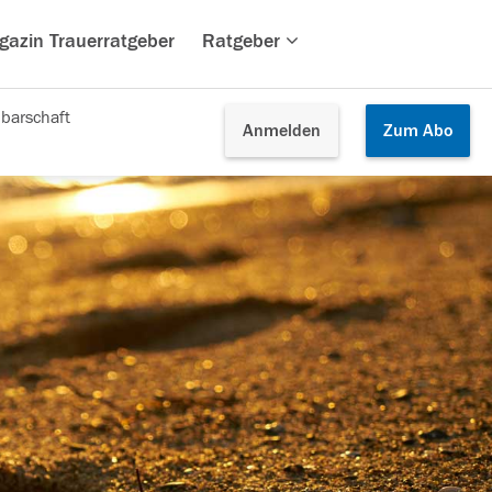
gazin Trauerratgeber
Ratgeber
barschaft
Anmelden
Zum
Abo