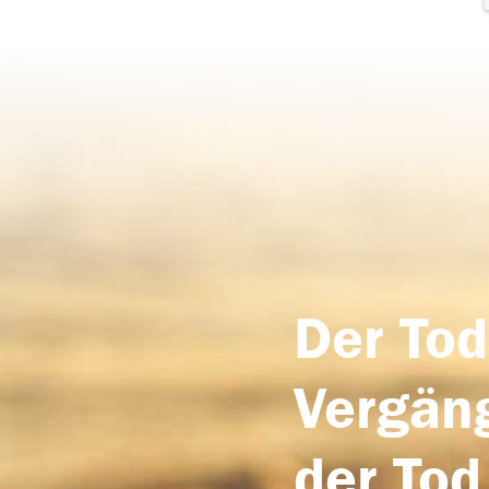
Der Tod
Vergäng
der Tod