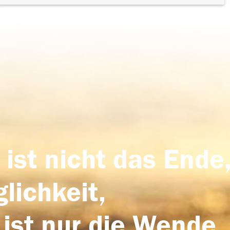
 ist nicht das Ende,
lichkeit,
 ist nur die Wende,