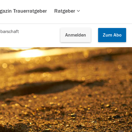
gazin Trauerratgeber
Ratgeber
barschaft
Anmelden
Zum
Abo