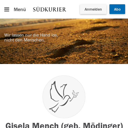
Menü
Anmelden
Abo
Wir lassen nur die Hand los,
nicht den Menschen.
Gisela Mench (geb. Mödinger)