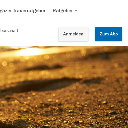
gazin Trauerratgeber
Ratgeber
barschaft
Anmelden
Zum
Abo