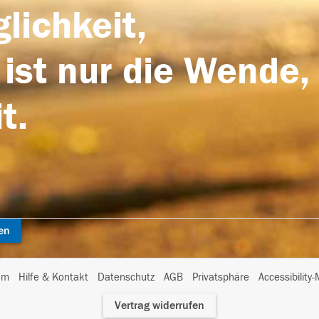
lichkeit,
 ist nur die Wende,
t.
en
I
um
Hilfe & Kontakt
Datenschutz
AGB
Privatsphäre
Accessibility
m
Vertrag widerrufen
A