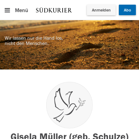
Menü
Anmelden
Abo
Wir lassen nur die Hand los,
nicht den Menschen.
Gisela Müller (geb. Schulze)