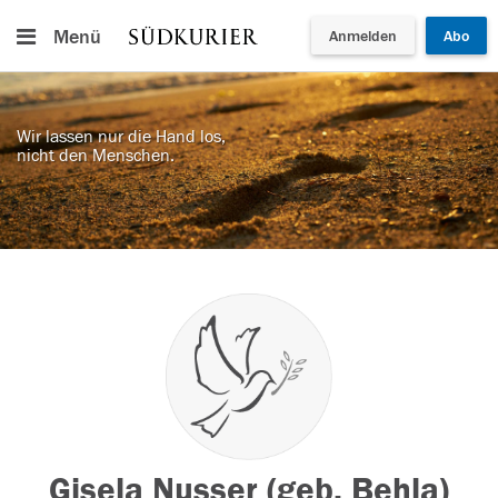
Menü
Anmelden
Abo
Wir lassen nur die Hand los,
nicht den Menschen.
Gisela Nusser (geb. Behla)