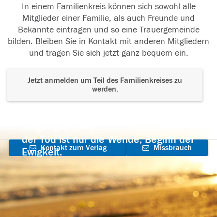
In einem Familienkreis können sich sowohl alle
Mitglieder einer Familie, als auch Freunde und
Bekannte eintragen und so eine Trauergemeinde
bilden. Bleiben Sie in Kontakt mit anderen Mitgliedern
und tragen Sie sich jetzt ganz bequem ein.
Jetzt anmelden um Teil des Familienkreises zu
werden.
Der Tod ist nicht das Ende, nicht die
Vergänglichkeit,
der Tod ist nur die Wende, Beginn der
Kontakt zum Verlag
Missbrauch
Ewigkeit.
aufnehmen
melden