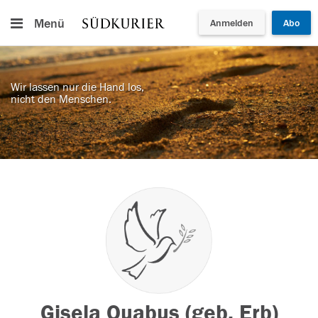
Menü
Anmelden
Abo
Wir lassen nur die Hand los,
nicht den Menschen.
Gisela Quabus (geb. Erb)