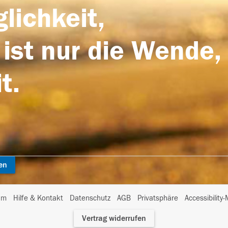
lichkeit,
 ist nur die Wende,
t.
en
I
um
Hilfe & Kontakt
Datenschutz
AGB
Privatsphäre
Accessibility
m
Vertrag widerrufen
A