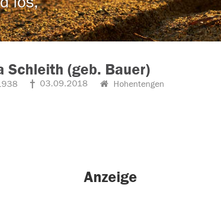
d los,
a Schleith (geb. Bauer)
03.09.2018
1938
Hohentengen
Anzeige