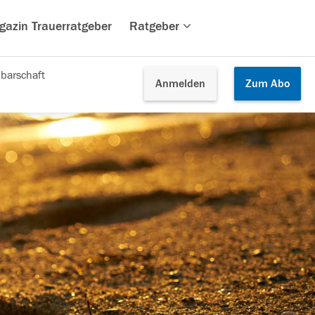
gazin Trauerratgeber
Ratgeber
barschaft
Anmelden
Zum
Abo