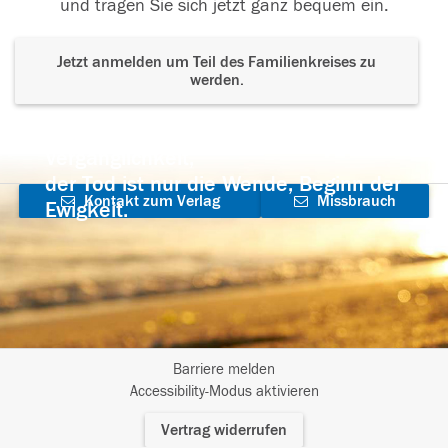
und tragen Sie sich jetzt ganz bequem ein.
Jetzt anmelden um Teil des Familienkreises zu
werden.
Der Tod ist nicht das Ende, nicht die
Vergänglichkeit,
der Tod ist nur die Wende, Beginn der
Kontakt zum Verlag
Missbrauch
Ewigkeit.
aufnehmen
melden
Barriere melden
I
Accessibility-Modus aktivieren
m
Vertrag widerrufen
A