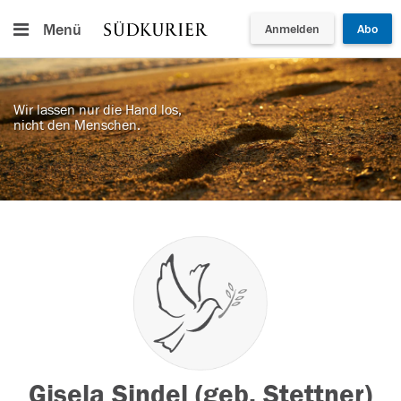
Menü
Anmelden
Abo
Wir lassen nur die Hand los,
nicht den Menschen.
Gisela Sindel (geb. Stettner)