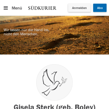
Menü
Anmelden
Abo
Wir lassen nur die Hand los,
nicht den Menschen.
Gisela Sterk (geb. Boley)