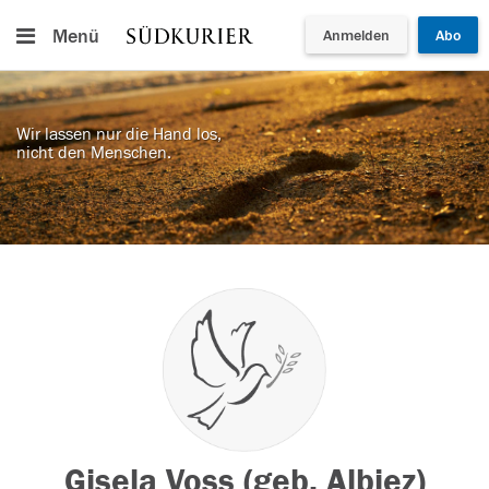
Menü
Anmelden
Abo
Wir lassen nur die Hand los,
nicht den Menschen.
Gisela Voss (geb. Albiez)