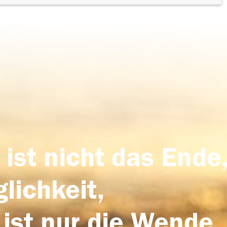
 ist nicht das Ende,
lichkeit,
 ist nur die Wende,