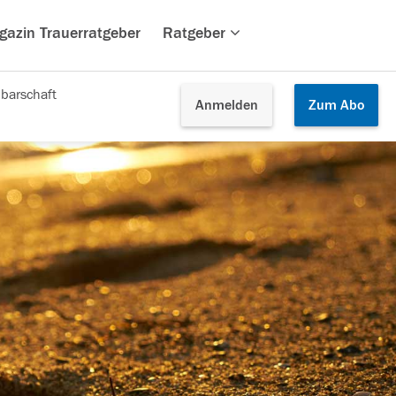
gazin Trauerratgeber
Ratgeber
barschaft
Anmelden
Zum
Abo