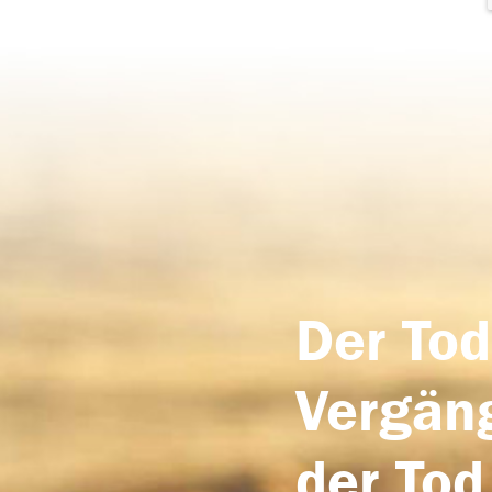
Der Tod
Vergäng
der Tod