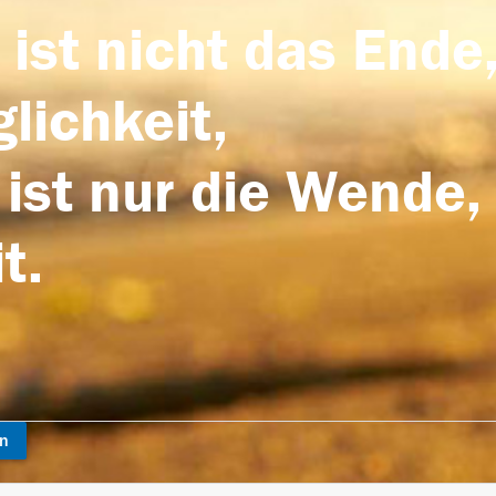
 ist nicht das Ende,
lichkeit,
 ist nur die Wende,
t.
en