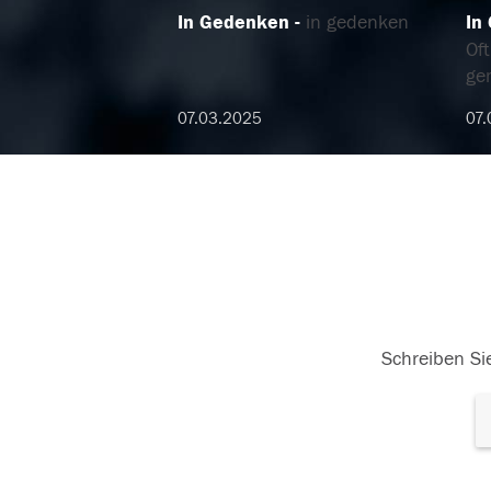
In Gedenken
in gedenken
In
Of
ge
07.03.2025
07.
Schreiben Sie