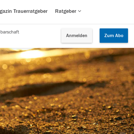
gazin Trauerratgeber
Ratgeber
barschaft
Anmelden
Zum
Abo