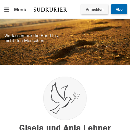
Menü
Anmelden
Abo
Wir lassen nur die Hand los,
nicht den Menschen.
Gisela und Anja Lehner