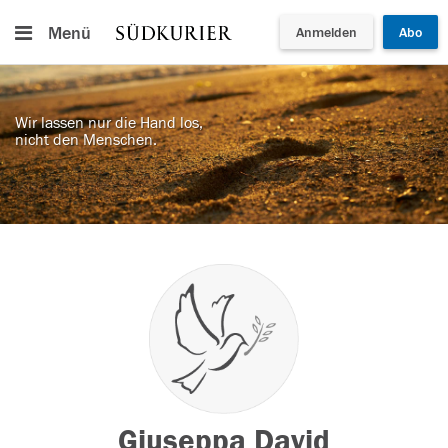
Menü
Anmelden
Abo
Wir lassen nur die Hand los,
nicht den Menschen.
Giuseppa David