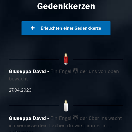
Gedenkkerzen
Erleuchten einer Gedenkkerze
Giuseppa David
Ein Engel 😇 der uns von oben
bewacht
27.04.2023
Giuseppa David
Ein Engel 😇 der über ins wacht
ich vermisse dein Lachen du wirst immer in
...