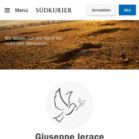
Menü
Anmelden
Abo
Wir lassen nur die Hand los,
nicht den Menschen.
Giuseppe Ierace