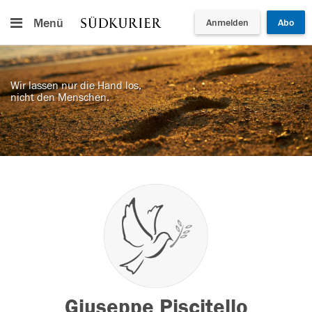
Menü
Anmelden
Abo
Wir lassen nur die Hand los,
nicht den Menschen.
Giuseppe Piscitello