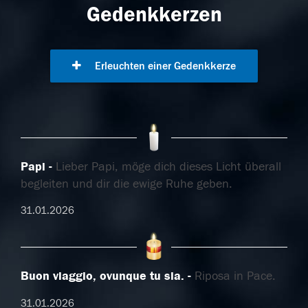
Gedenkkerzen
Erleuchten einer Gedenkkerze
Papi
Lieber Papi, möge dich dieses Licht überall
begleiten und dir die ewige Ruhe geben.
31.01.2026
Buon viaggio, ovunque tu sia.
Riposa in Pace.
31.01.2026