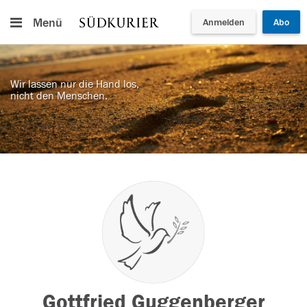
Menü
Anmelden
Abo
Wir lassen nur die Hand los,
nicht den Menschen.
Gottfried Guggenberger