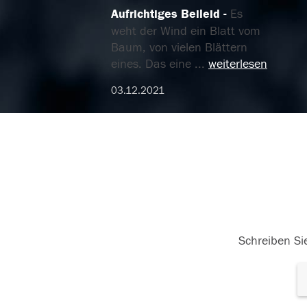
Aufrichtiges Beileid
Es
weht der Wind ein Blatt vom
Baum, von vielen Blättern
eines. Das eine
...
weiterlesen
03.12.2021
Schreiben Sie