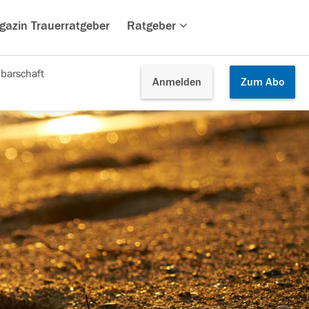
gazin Trauerratgeber
Ratgeber
barschaft
Anmelden
Zum
Abo