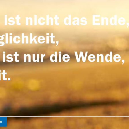
 ist nicht das Ende,
lichkeit,
 ist nur die Wende,
t.
en