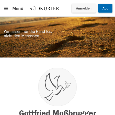
Menü
Anmelden
Abo
Wir lassen nur die Hand los,
nicht den Menschen.
Gottfried Moßbrugger