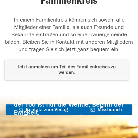
Familienkreis
In einem Familienkreis können sich sowohl alle
Mitglieder einer Familie, als auch Freunde und
Bekannte eintragen und so eine Trauergemeinde
bilden. Bleiben Sie in Kontakt mit anderen Mitgliedern
und tragen Sie sich jetzt ganz bequem ein.
Jetzt anmelden um Teil des Familienkreises zu
werden.
Der Tod ist nicht das Ende, nicht die
Vergänglichkeit,
der Tod ist nur die Wende, Beginn der
Kontakt zum Verlag
Missbrauch
Ewigkeit.
aufnehmen
melden