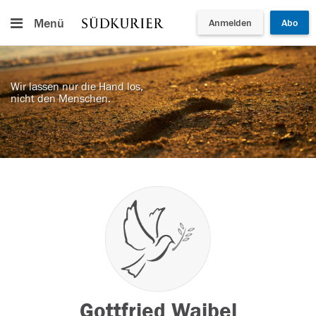
Menü
Anmelden
Abo
Wir lassen nur die Hand los,
nicht den Menschen.
Gottfried Waibel