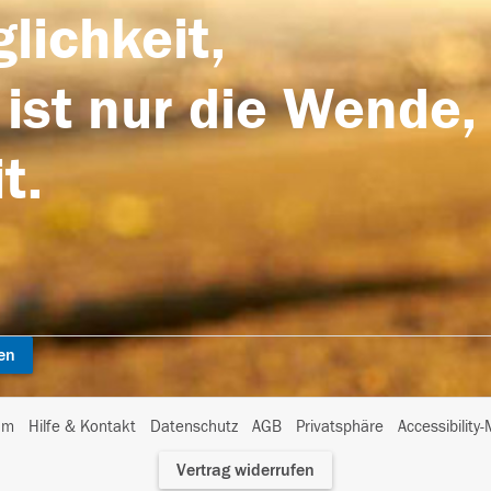
lichkeit,
 ist nur die Wende,
t.
en
I
um
Hilfe & Kontakt
Datenschutz
AGB
Privatsphäre
Accessibility
m
Vertrag widerrufen
A