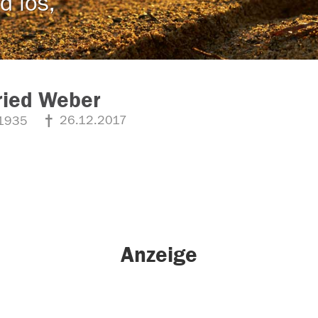
d los,
ried Weber
26.12.2017
1935
Anzeige