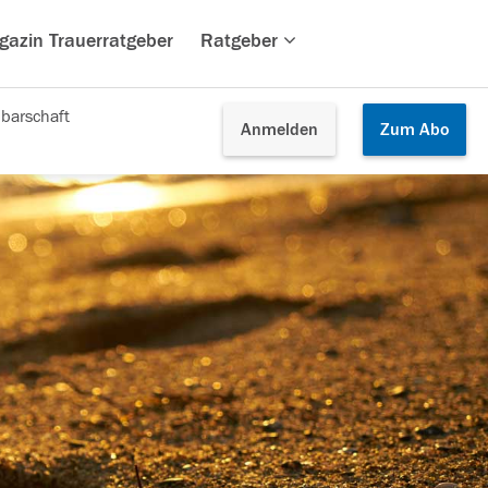
gazin Trauerratgeber
Ratgeber
barschaft
Anmelden
Zum
Abo