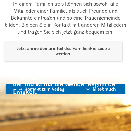
In einem Familienkreis können sich sowohl alle
Mitglieder einer Familie, als auch Freunde und
Bekannte eintragen und so eine Trauergemeinde
bilden. Bleiben Sie in Kontakt mit anderen Mitgliedern
und tragen Sie sich jetzt ganz bequem ein.
Jetzt anmelden um Teil des Familienkreises zu
werden.
Der Tod ist nicht das Ende, nicht die
Vergänglichkeit,
der Tod ist nur die Wende, Beginn der
Kontakt zum Verlag
Missbrauch
Ewigkeit.
aufnehmen
melden