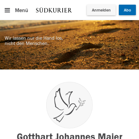
Menü
Anmelden
Abo
Wir lassen nur die Hand los,
nicht den Menschen.
Gotthart Johannes Maier