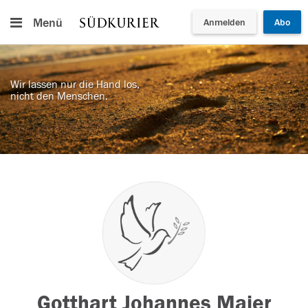
Menü
Anmelden
Abo
Wir lassen nur die Hand los,
nicht den Menschen.
Gotthart Johannes Maier