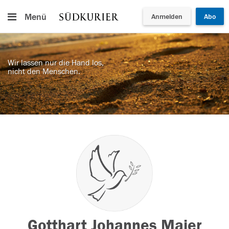
Menü
Anmelden
Abo
Wir lassen nur die Hand los,
nicht den Menschen.
Gotthart Johannes Maier