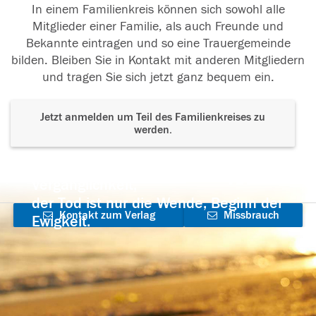
In einem Familienkreis können sich sowohl alle
Mitglieder einer Familie, als auch Freunde und
Bekannte eintragen und so eine Trauergemeinde
bilden. Bleiben Sie in Kontakt mit anderen Mitgliedern
und tragen Sie sich jetzt ganz bequem ein.
Jetzt anmelden um Teil des Familienkreises zu
werden.
Der Tod ist nicht das Ende, nicht die
Vergänglichkeit,
der Tod ist nur die Wende, Beginn der
Kontakt zum Verlag
Missbrauch
Ewigkeit.
aufnehmen
melden