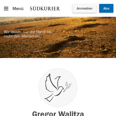
Menü
Anmelden
Abo
Wir lassen nur die Hand los,
nicht den Menschen.
Gregor Walitza