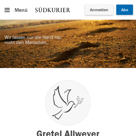
Menü
Anmelden
Abo
Wir lassen nur die Hand los,
nicht den Menschen.
Gretel Allweyer