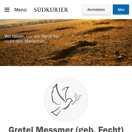
Menü
Anmelden
Abo
Wir lassen nur die Hand los,
nicht den Menschen.
Gretel Messmer (geb. Fecht)