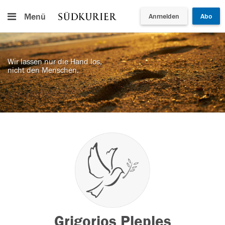
Menü
Anmelden
Abo
Wir lassen nur die Hand los,
nicht den Menschen.
Grigorios Pleples