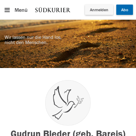
Menü
Anmelden
Abo
Wir lassen nur die Hand los,
nicht den Menschen.
Gudrun Bleder (geb. Bareis)